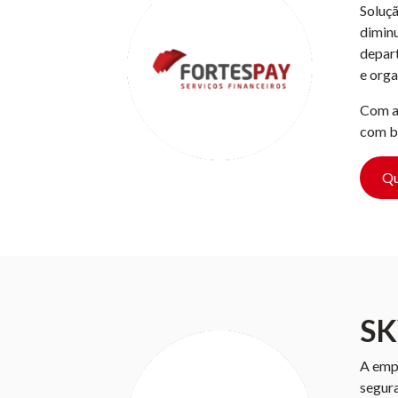
Soluçã
diminu
depar
e orga
Com a 
com be
Qu
SK
A empr
segura