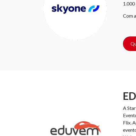
1.000 
Com a 
Qu
E
A Star
Evento
Flix.
evento