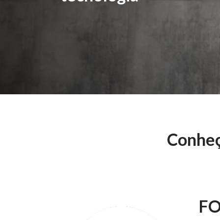
Conheç
FO