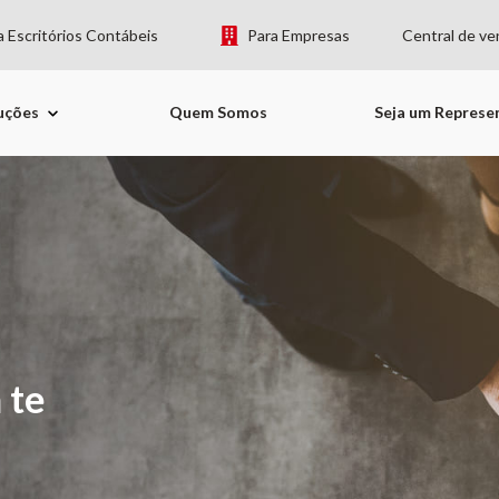
a Escritórios Contábeis
Para Empresas
Central de ve
uções
Quem Somos
Seja um Represe
 te