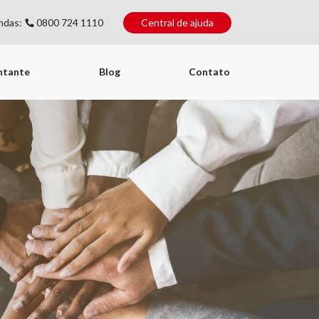
ndas:
0800 724 1110
Central de ajuda
ntante
Blog
Contato