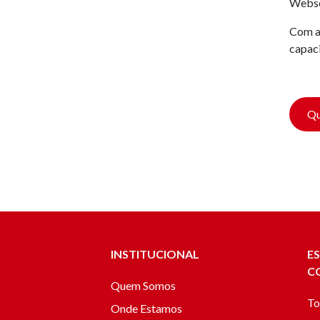
Websér
Com a 
capaci
Qu
INSTITUCIONAL
E
C
Quem Somos
To
Onde Estamos