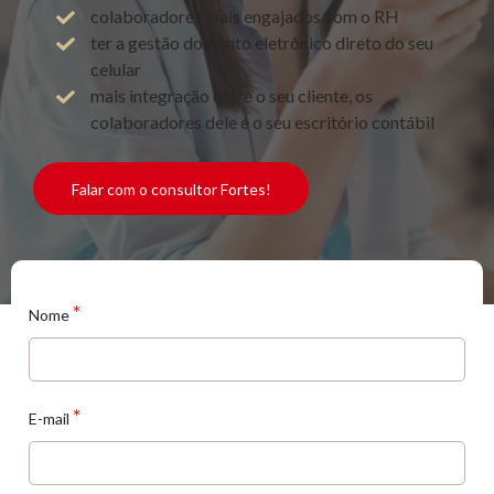
colaboradores mais engajados com o RH
ter a gestão do ponto eletrônico direto do seu
celular
mais integração entre o seu cliente, os
colaboradores dele e o seu escritório contábil
Falar com o consultor Fortes!
*
Nome
*
E-mail